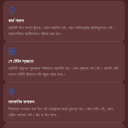
কার্ড শাফল
প্রতিটি ডিল সম্পূর্ণ র্যান্ডম। কোন প্যাটার্ন নেই, কোন সফটওয়্যার ম্যানিপুলেশন নেই।
অ্যালগরিদম স্বাধীনভাবে পরীক্ষা করা হয়।
পে টেবিল স্বচ্ছতা
প্রতিটি হ্যান্ডের পুরস্কার স্পষ্টভাবে প্রদর্শিত হয়। কোন লুকানো শর্ত নেই। আপনি যেটি
দেখেন সেটিই জিতবেন যদি হ্যান্ড ম্যাচ করে।
তাৎক্ষণিক ফলাফল
সিদ্ধান্ত নেওয়ার পরে ডিল দুই সেকেন্ডের মধ্যে চূড়ান্ত হয়। কোন দেরি নেই, কোন
পেন্ডিং অবস্থা নেই। জয় বা হার সাথে…