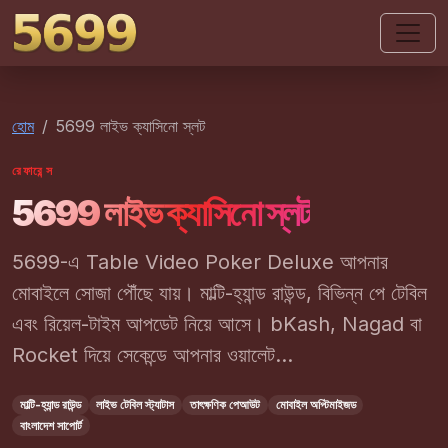
5699
হোম
5699 লাইভ ক্যাসিনো স্লট
রেফারেন্স
5699 লাইভ ক্যাসিনো স্লট
5699-এ Table Video Poker Deluxe আপনার
মোবাইলে সোজা পৌঁছে যায়। মাল্টি-হ্যান্ড রাউন্ড, বিভিন্ন পে টেবিল
এবং রিয়েল-টাইম আপডেট নিয়ে আসে। bKash, Nagad বা
Rocket দিয়ে সেকেন্ডে আপনার ওয়ালেট…
মাল্টি-হ্যান্ড রাউন্ড
লাইভ টেবিল স্ট্যাটাস
তাৎক্ষণিক পেআউট
মোবাইল অপ্টিমাইজড
বাংলাদেশ সাপোর্ট