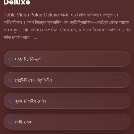
Deluxe
Table Video Poker Deluxe আমাদের মোবাইল ব্রাউজারে সম্পূর্ণভাবে
অপ্টিমাইজড। স্পর্শ নিয়ন্ত্রণ স্বাভাবিক এবং প্রতিক্রিয়াশীল—পোর্ট্রেট মোডে আরামে
ধরে থাকুন। রোড থেকে রোড পর্যন্ত, ট্রেনে বসে, অফিসের টিব্রেকে—আপনার সেশন
সর্বদা চলমান থাকে।…
সহজ টাচ নিয়ন্ত্রণ
পোর্ট্রেট মোড স্থিতিশীল
ক্রস-ডিভাইস সেশন
ডেটা হালকা