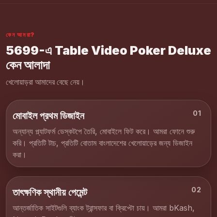
কেন আমরা?
5699-এ Table Video Poker Deluxe
কেন আলাদা
খেলোয়াড়রা আমাদের বেছে নেয়।
01
মোবাইল প্রথম ডিজাইন
অন্যান্য প্ল্যাটফর্ম ডেস্কটপে তৈরি, মোবাইলে ফিট করে। আমরা ফোনে শুরু
করি। প্রতিটি টাচ, প্রতিটি বোতাম বাংলাদেশের খেলোয়াড়ের জন্য ডিজাইন
করা।
02
তাৎক্ষণিক স্থানীয় পেমেন্ট
আন্তর্জাতিক সাইটগুলি ব্যাংক ট্রান্সফার বা ক্রিপ্টো চায়। আমরা bKash,