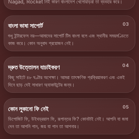
Nagad, Rocket নিই কারণ বাংলাদেশ খেলোয়াড়রা তা ব্যবহার করে।
03
বাংলা ভাষা সাপোর্ট
শুধু ইন্টারফেস নয়—আমাদের সাপোর্ট টিম বাংলা বলে এবং স্থানীয় সময়মণ্ডিতে
কাজ করে। কোন অনুবাদ প্রয়োজন নেই।
04
দ্রুত উত্তোলন যাচাইকরণ
কিছু সাইটে ৪৮ ঘণ্টার অপেক্ষা। আমরা তাৎক্ষণিক প্রক্রিয়াকরণ এবং একই
দিনে ছাড় দেই সাধারণ অ্যাকাউন্টের জন্য।
05
কোন লুকানো ফি নেই
ডিপোজিট ফি, উইথড্রয়াল ফি, রূপান্তর ফি? কোনটাই নেই। আপনি যা জমা
দেন তা আপনি পান, জয় যা পান তা আপনার।