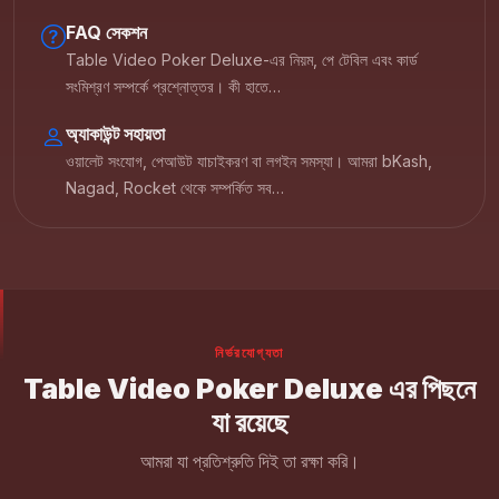
FAQ সেকশন
Table Video Poker Deluxe-এর নিয়ম, পে টেবিল এবং কার্ড
সংমিশ্রণ সম্পর্কে প্রশ্নোত্তর। কী হাতে…
অ্যাকাউন্ট সহায়তা
ওয়ালেট সংযোগ, পেআউট যাচাইকরণ বা লগইন সমস্যা। আমরা bKash,
Nagad, Rocket থেকে সম্পর্কিত সব…
নির্ভরযোগ্যতা
Table Video Poker Deluxe এর পিছনে
যা রয়েছে
আমরা যা প্রতিশ্রুতি দিই তা রক্ষা করি।