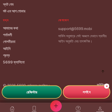
স্লট গেম
শুট এম আপ পোকার
তথ্য
যোগাযোগ
আমাদের কথা
support@5699.mobi
শর্তাবলী
সার্ভিস শুধুমাত্র সেই অঞ্চলে যেখানে স্থানীয়
আইন অনুমতি দেয় তাৎক্ষণিক।
গোপনীয়তা
আইনি
প্রশ্ন
5699 ক্যাসিনো
সাইটম্যাপ
© 2026 5699. সর্বস্বত্ব সংরক্ষিত।
×
লগইন
রেজিস্টার