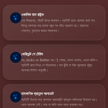
একাধিক হাত রাউন্ড
এক সিদ্ধান্ত, পাঁচটি ভিন্ন ফলাফল। প্রতিটি হাতে আলাদা কার্ড পান
কিন্তু আপনার ধরে রাখার পছন্দ সব পাঁচে প্রয়োগ হয়। দ্রুততর
গেমপ্লে, বৃহত্তর জয়ের সম্ভাবনা।
ভেরিয়েন্ট পে টেবিল
শুধু Jacks or Better নয়। টু পেয়ার, ডাবল বোনাস, এভেন মানি—
প্রতিটি রুমে ভিন্ন পে স্ট্রাকচার। কম ঝুঁকি বা উচ্চ পুরস্কার খুঁজুন
আপনার স্টাইল অনুযায়ী।
তাৎক্ষণিক ব্যালেন্স আপডেট
প্রতিটি ডিলের পরে আপনার অ্যাকাউন্ট ব্যালেন্স অবিলম্বে রিফ্রেশ হয়।
কোন অপেক্ষা নেই। লাভ বা ক্ষতি সাথে সাথে দৃশ্যমান হয়।