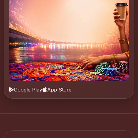
Google Play
App Store