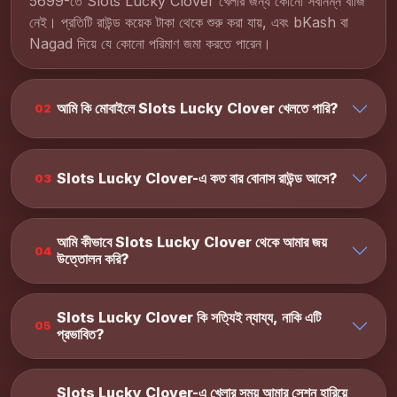
5699-তে Slots Lucky Clover খেলার জন্য কোনো সর্বনিম্ন বাজি
নেই। প্রতিটি রাউন্ড কয়েক টাকা থেকে শুরু করা যায়, এবং bKash বা
Nagad দিয়ে যে কোনো পরিমাণ জমা করতে পারেন।
আমি কি মোবাইলে Slots Lucky Clover খেলতে পারি?
02
Slots Lucky Clover-এ কত বার বোনাস রাউন্ড আসে?
03
আমি কীভাবে Slots Lucky Clover থেকে আমার জয়
04
উত্তোলন করি?
Slots Lucky Clover কি সত্যিই ন্যায্য, নাকি এটি
05
প্রভাবিত?
Slots Lucky Clover-এ খেলার সময় আমার সেশন হারিয়ে