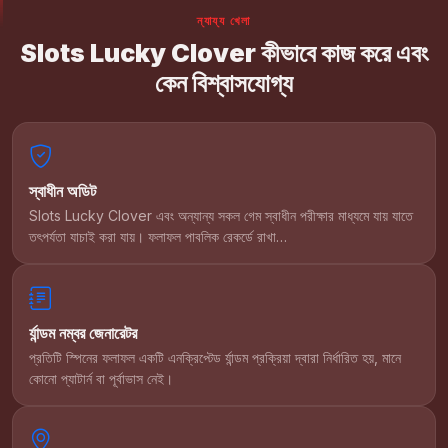
ন্যায্য খেলা
Slots Lucky Clover কীভাবে কাজ করে এবং
কেন বিশ্বাসযোগ্য
স্বাধীন অডিট
Slots Lucky Clover এবং অন্যান্য সকল গেম স্বাধীন পরীক্ষার মাধ্যমে যায় যাতে
তৎপর্যতা যাচাই করা যায়। ফলাফল পাবলিক রেকর্ডে রাখা…
র্যান্ডম নম্বর জেনারেটর
প্রতিটি স্পিনের ফলাফল একটি এনক্রিপ্টেড র্যান্ডম প্রক্রিয়া দ্বারা নির্ধারিত হয়, মানে
কোনো প্যাটার্ন বা পূর্বাভাস নেই।