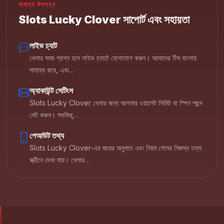
সাহায্য উপলব্ধ
Slots Lucky Clover সাপোর্ট এবং সহায়তা
লাইভ চ্যাট
খেলার সময় প্রশ্ন হলে লাইভ চ্যাটে যোগাযোগ করুন। আমাদের টিম বাংলায়
সাহায্য করে, এবং…
অ্যাকাউন্ট সেটিংস
Slots Lucky Clover খেলার জন্য আপনার ওয়ালেট লিমিট বা স্পিন পছন্দ
সেট করুন। সবকিছু…
পেআউট তথ্য
Slots Lucky Clover-এর জয়ের অনুপাত এবং নিয়ম গেমের নিজস্ব তথ্য
স্ক্রীনে দেখা যায়। খেলার…