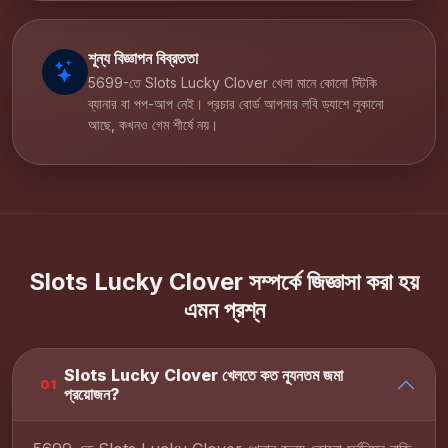
শূন্য বিজ্ঞাপন বিব্রততা
5699-তে Slots Lucky Clover খেলা মানে কোনো স্টিকি
ব্যানার বা পপ-আপ নেই। প্রচার বোর্ড আপনার লবি ড্যাশে লুকানো
আছে, কখনও গেম শীর্ষে নয়।
Slots Lucky Clover সম্পর্কে জিজ্ঞাসা করা হয়
এমন প্রশ্ন
Slots Lucky Clover খেলতে কত ন্যূনতম জমা
01
প্রয়োজন?