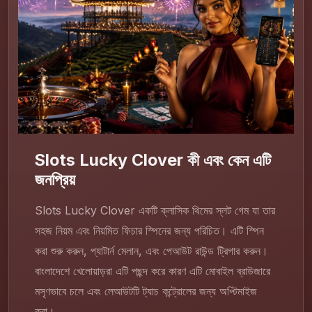
Slots Lucky Clover কী এবং কেন এটি
জনপ্রিয়
Slots Lucky Clover একটি ক্লাসিক থিমের স্লট গেম যা তার
সহজ নিয়ম এবং নিয়মিত ফিচার স্পিনের জন্য পরিচিত। এটি স্পিন
করা শুরু করুন, প্যাটার্ন মেলান, এবং পেআউট রাউন্ড ট্রিগার করুন।
বাংলাদেশে খেলোয়াড়রা এটি পছন্দ করে কারণ এটি মোবাইল ব্রাউজারে
মসৃণভাবে চলে এবং লেআউটটি ট্যাচ কন্ট্রোলের জন্য অপ্টিমাইজ
করা।