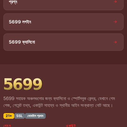
প্রশ্ন
5699 লগইন
5699 ক্যাসিনো
5699 সহায়ক অঞ্চলগুলোর জন্য ক্যাসিনো ও স্পোর্টসবুক কেন্দ্র, যেখানে গেম
পেজ, পেমেন্ট তথ্য, একাউন্ট সাহায্য ও স্থানীয় আইন সংক্রান্ত নোট আছে।
21+
SSL
মোবাইল প্রথম
গেমস
একাউন্ট