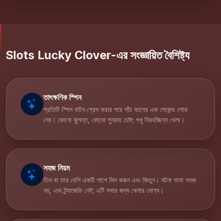
Slots Lucky Clover-এর সংজ্ঞায়িত বৈশিষ্ট্য
তাৎক্ষণিক স্পিন
প্রতিটি স্পিন বাটন প্রেস করার পরে পাঁচ ভাগের এক সেকেন্ড লোড
নেয়। কোনো ঝুলন্ত, কোনো পুনরায় চেষ্টা; শুধু নিরবচ্ছিন্ন খেলা।
সহজ নিয়ম
তিন বা তার বেশি একটি পাশে মিল করুন এবং জিতুন। ঘটনা ভাবা সহজ
নয়, এবং ট্র্যাজেডি নেই; এটি সবার জন্য খেলার যোগ্য।