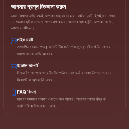
আপনার প্রশ্ন জিজ্ঞাসা করুন
আমরা এখানে আছি যখনই আপনার সাহায্য দরকার। লাইভ চ্যাট, ইমেইল বা ফোন
— যেভাবে সুবিধা সেভাবে যোগাযোগ করুন। আপনার অ্যাকাউন্ট, আপনার প্রশ্ন,
আমাদের দায়িত্ব।
লাইভ চ্যাট
তাৎক্ষণিক সমাধান পান। সাপোর্ট টিম সর্বদা প্রস্তুত। লাইভ টেবিল খেলার
সময়ও আমরা আছি আপনার…
ইমেইল সাপোর্ট
বিস্তারিত প্রশ্নের জন্য ইমেইল পাঠান। ২৪ ঘণ্টার মধ্যে উত্তর পাবেন।
স্ক্রিনশট বা অ্যাকাউন্ট তথ্য…
FAQ বিভাগ
সাধারণ সমস্যার সমাধান এখানে দ্রুত পাবেন। আপনার প্রশ্ন খুঁজুন বা
ক্যাটাগরি ব্রাউজ করুন। জমা…