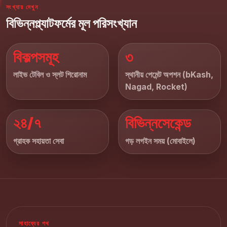
সংখ্যায় দেখুন
বিভিন্নপ্ল্যাটফর্মের মূল পরিসংখ্যান
বিকল্পসমূহ
৩
লাইভ টেবিল ও স্লট শিরোনাম
স্থানীয় পেমেন্ট অপশন (bKash,
Nagad, Rocket)
২৪/৭
বিভিন্নসেকেন্ড
গ্রাহক সহায়তা সেবা
গড় লগইন সময় (মোবাইলে)
সাহায্যের পথ