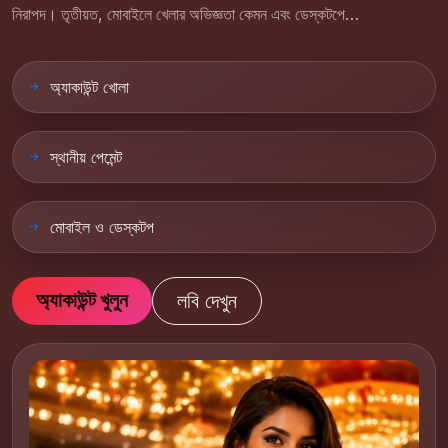
নিরাপদ। তৃতীয়ত, মোবাইলে খেলার অভিজ্ঞতা কেমন এবং ডেস্কটপে…
অ্যাকাউন্ট খোলা
স্থানীয় পেমেন্ট
মোবাইল ও ডেস্কটপ
অ্যাকাউন্ট খুলুন
লবি দেখুন