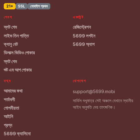
21+
SSL
মোবাইল প্রথম
গেমস
একাউন্ট
স্লট গেম
রেজিস্ট্রেশন
লাইভ তিন পাত্তি
5699 লগইন
ক্যানু বেট
5699 অ্যাপ
ডিলাক্স ভিডিও পোকার
স্লট গেম
শুট এম আপ পোকার
তথ্য
যোগাযোগ
আমাদের কথা
support@5699.mobi
শর্তাবলী
সার্ভিস শুধুমাত্র সেই অঞ্চলে যেখানে স্থানীয়
আইন অনুমতি দেয় তাৎক্ষণিক।
গোপনীয়তা
আইনি
প্রশ্ন
5699 ক্যাসিনো