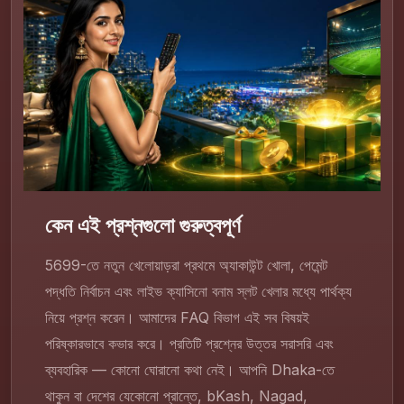
কেন এই প্রশ্নগুলো গুরুত্বপূর্ণ
5699-তে নতুন খেলোয়াড়রা প্রথমে অ্যাকাউন্ট খোলা, পেমেন্ট
পদ্ধতি নির্বাচন এবং লাইভ ক্যাসিনো বনাম স্লট খেলার মধ্যে পার্থক্য
নিয়ে প্রশ্ন করেন। আমাদের FAQ বিভাগ এই সব বিষয়ই
পরিষ্কারভাবে কভার করে। প্রতিটি প্রশ্নের উত্তর সরাসরি এবং
ব্যবহারিক — কোনো ঘোরানো কথা নেই। আপনি Dhaka-তে
থাকুন বা দেশের যেকোনো প্রান্তে, bKash, Nagad,