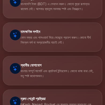
বাংলাদেশি টাকা (BDT) এ লেনদেন করুন। কোনো মুদ্রা রূপান্তর
ঝামেলা নেই। আপনার ব্যালেন্স সবসময় স্পষ্ট এবং নিয়ন্ত্রণে।
তাৎক্ষণিক লগইন
ফোন নম্বর এবং পাসওয়ার্ড দিয়ে সেকেন্ডে প্রবেশ করুন। কোনো দীর্ঘ
নিবন্ধন ফর্ম বা অপ্রয়োজনীয় যাচাই নেই।
স্থানীয় যোগাযোগ
বাংলায় সম্পূর্ণ সাপোর্ট এবং প্ল্যাটফর্ম ইন্টারফেস। কোনো ভাষা বাধা নেই,
শুধু স্পষ্ট কথোপকথন।
দ্রুত পেমেন্ট প্রক্রিয়া
bKash, Nagad, Rocket এর মাধ্যমে লেনদেন সাধারণত এক