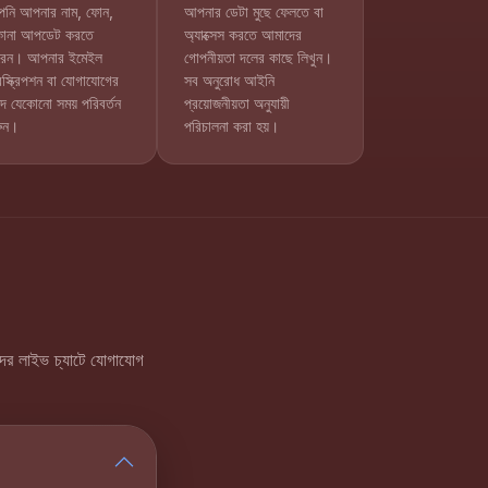
নি আপনার নাম, ফোন,
আপনার ডেটা মুছে ফেলতে বা
কানা আপডেট করতে
অ্যাক্সেস করতে আমাদের
রেন। আপনার ইমেইল
গোপনীয়তা দলের কাছে লিখুন।
বস্ক্রিপশন বা যোগাযোগের
সব অনুরোধ আইনি
ন্দ যেকোনো সময় পরিবর্তন
প্রয়োজনীয়তা অনুযায়ী
ুন।
পরিচালনা করা হয়।
দের লাইভ চ্যাটে যোগাযোগ