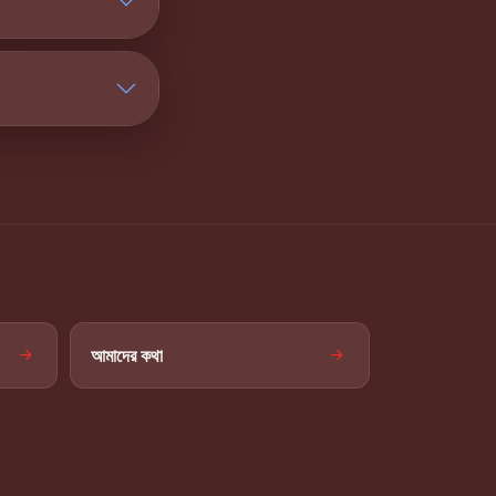
আমাদের কথা