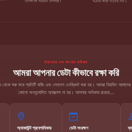
তাৎক্ষণিক সহায়তা উপলব্ধ।
ঘণ্টার মধ্যে উত্তর দিই।
নিরাপত্তা এবং আপনার অধিকার
আমরা আপনার ডেটা কীভাবে রক্ষা করি
 থেকে শুরু করে প্রতিটি বাজি এবং লেনদেন এনক্রিপ্ট করা হয়। আমরা নিয়মিত আমাদের সি
কোনো অননুমোদিত অ্যাক্সেস না হয়। আপনার অধিকার রয়েছে…
অ্যাকাউন্ট প্রবেশাধিকার
ডেটা সংরক্ষণ
ব্