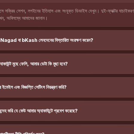
ংসে সক্রিয় সেশন, লগইনের ইতিহাস এবং সংযুক্ত ডিভাইস দেখুন। দুই-ফ্যাক্টর যাচাইকর
খেন, অবিলম্বে আমাদের জানান।
 Nagad বা bKash লেনদেনের বিস্তারিত সংরক্ষণ করেন?
াকাউন্ট মুছে ফেলি, আমার ডেটা কি মুছা হবে?
ইমেইল এবং বিজ্ঞপ্তি সেটিংস নিয়ন্ত্রণ করি?
ন্দেহ করি যে কেউ আমার অ্যাকাউন্টে প্রবেশ করেছে?