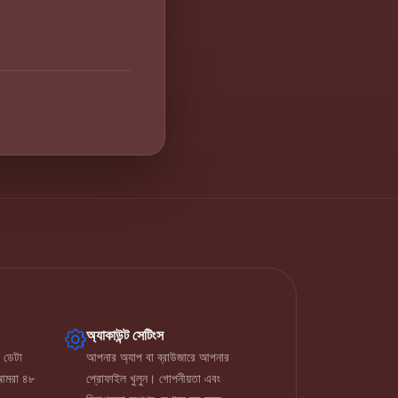
অ্যাকাউন্ট সেটিংস
 ডেটা
আপনার অ্যাপ বা ব্রাউজারে আপনার
 আমরা ৪৮
প্রোফাইল খুলুন। গোপনীয়তা এবং