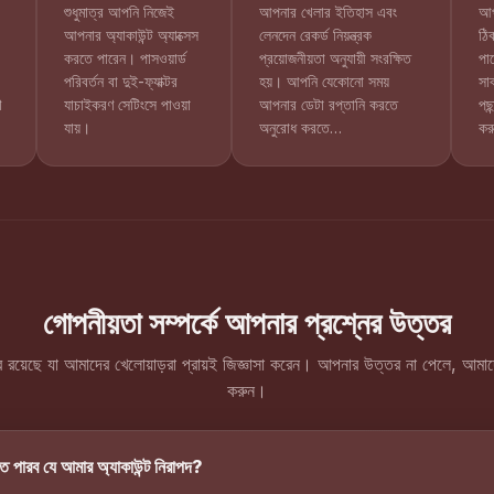
শুধুমাত্র আপনি নিজেই
আপনার খেলার ইতিহাস এবং
আপ
আপনার অ্যাকাউন্ট অ্যাক্সেস
লেনদেন রেকর্ড নিয়ন্ত্রক
ঠি
করতে পারেন। পাসওয়ার্ড
প্রয়োজনীয়তা অনুযায়ী সংরক্ষিত
পা
পরিবর্তন বা দুই-ফ্যাক্টর
হয়। আপনি যেকোনো সময়
সা
ণ
যাচাইকরণ সেটিংসে পাওয়া
আপনার ডেটা রপ্তানি করতে
পছ
যায়।
অনুরোধ করতে…
কর
গোপনীয়তা সম্পর্কে আপনার প্রশ্নের উত্তর
র রয়েছে যা আমাদের খেলোয়াড়রা প্রায়ই জিজ্ঞাসা করেন। আপনার উত্তর না পেলে, আমা
করুন।
ে পারব যে আমার অ্যাকাউন্ট নিরাপদ?