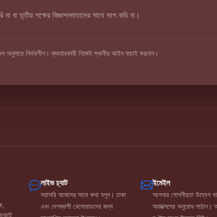
ি না বা তৃতীয় পক্ষের বিজ্ঞাপনদাতাদের সাথে ভাগ করি না।
ঞ্চল অনুসারে নির্ভরশীল। ব্যবহারকারী নিজেই স্থানীয় আইন যাচাই করবেন।
লাইভ চ্যাট
ইমেইল
সরাসরি আমাদের সাথে কথা বলুন। ঢাকা
আপনার গোপনীয়তা উদ্বেগ বা
ে,
এবং দেশব্যাপী খেলোয়াড়দের জন্য
অ্যাক্সেসের অনুরোধ পাঠান।
্যাটে