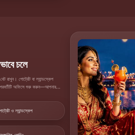
ভাবে চলে
রাখুন। পোর্ট্রেট বা ল্যান্ডস্কেপ
ে, পরবর্তীটি অফিসে শুরু করুন—আপনার…
োর্ট্রেট ও ল্যান্ডস্কেপ