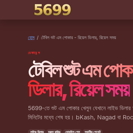
5699
হোম
টেবিল শুট এম পোকার - রিয়েল ডিলার, রিয়েল সময়
রেফারেন্স
টেবিল শুট এম পোকা
ডিলার, রিয়েল সময়
5699-তে শুট এম পোকার খেলুন যেখানে লাইভ ডিলার আপন
মিনিটের মধ্যে শেষ হয়। bKash, Nagad বা Rocke
লাইভ ডিলার
দ্রুত রাউন্ড
মোবাইল প্লে
স্থানীয় পেমেন্ট