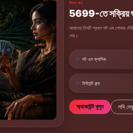
ফিচার রুম
5699-তে সক্রিয় শ
আমাদের তিনটি প্রধান শুট এম পোকার টেবি
দেয়।
শুট এম ক্লাসিক
টার্নামেন্ট রুন্ড
অ্যাকাউন্ট খুলুন
লবি দেখ