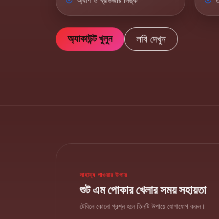
অ্যাপ ও ব্রাউজার সিঙ্ক
ত
অ্যাকাউন্ট খুলুন
লবি দেখুন
সাহায্য পাওয়ার উপায়
শুট এম পোকার খেলার সময় সহায়তা
টেবিলে কোনো প্রশ্ন হলে তিনটি উপায়ে যোগাযোগ করুন।