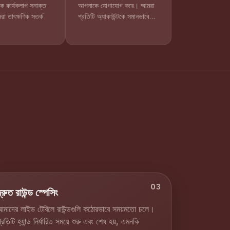
িক কার্যকলাপ সনাক্ত
আপনাকে যোগাযোগ করে। আমরা
া তাৎক্ষণিক সতর্ক
প্রতিটি অ্যাকাউন্টকে সমানভাবে…
03
্রুত রাউন্ড স্পেসিং
মাদের লাইভ টেবিলে রাউন্ডগুলি কঠোরভাবে সময়মতো চলে।
্রতিটি হ্যান্ড নির্ধারিত সময়ে শুরু এবং শেষ হয়, এমনকি