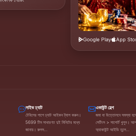
াৎক্ষণিক লোডিং
Google Play
App Sto
লাইভ চ্যাট
একাউন্ট হেল্প
টেবিলের পাশে চ্যাট আইকন ট্যাপ করুন।
জমা বা উত্তোলনে সমস্যা হল
5699 টিম সাধারণত দুই মিনিটের মধ্যে
সেটিংস > সাপোর্ট খুলুন। আ
জানায়। রুলস…
অ্যাকাউন্ট আইডি তুলে…