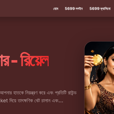
হোম
5699 লগইন
5699 ক্যাসিনো
র - রিয়েল
ার হাতকে নিয়ন্ত্রণ করে এবং প্রতিটি রাউন্ড
t দিয়ে তাৎক্ষণিক বেট চালান এবং…