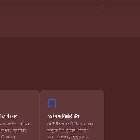
্ট সেশন লগ
২৪/৭ জালিয়াতি টিম
মস্ত লগইন, বেট এবং
5699-তে একটি টিম সারা বছর
আপনার অ্যাকাউন্ট
অস্বাভাবিক প্যাটার্ন পর্যবেক্ষণ
লিস্ট থাকে।
করে। কোনো সন্দেহ হলে তারা